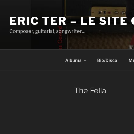
Aller
au
ERIC TER – LE SITE 
contenu
principal
Composer, guitarist, songwriter…
Albums
Bio/Disco
Me
The Fella