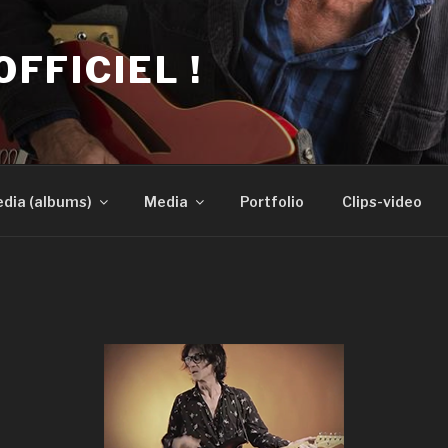
OFFICIEL !
dia (albums)
Media
Portfolio
Clips-video