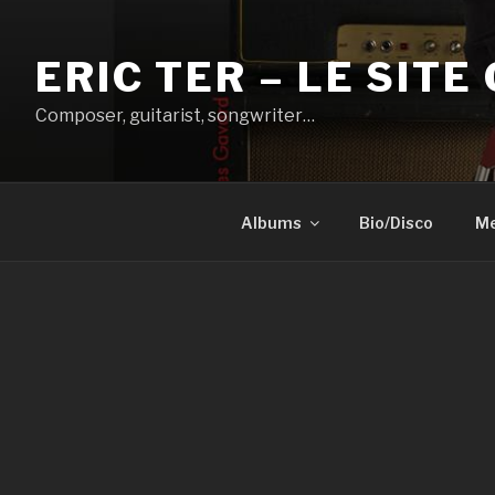
Aller
au
ERIC TER – LE SITE 
contenu
principal
Composer, guitarist, songwriter…
Albums
Bio/Disco
Me