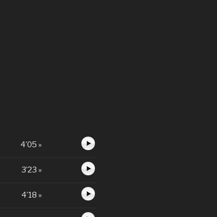
4’05 »
3’23 »
4’18 »