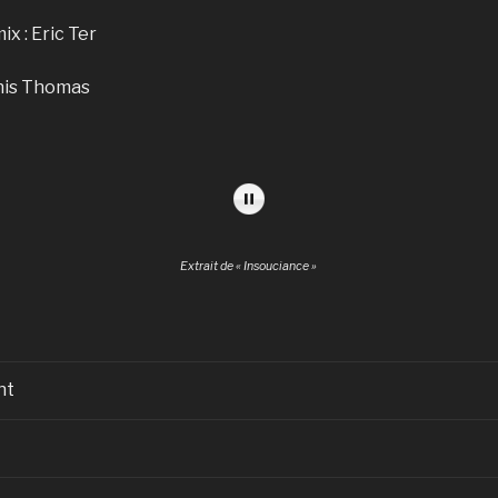
x : Eric Ter
enis Thomas
Extrait de « Insouciance »
nt