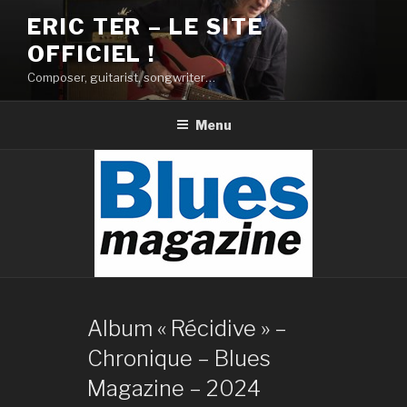
Aller
ERIC TER – LE SITE
au
OFFICIEL !
contenu
principal
Composer, guitarist, songwriter…
Menu
Album « Récidive » –
Chronique – Blues
Magazine – 2024