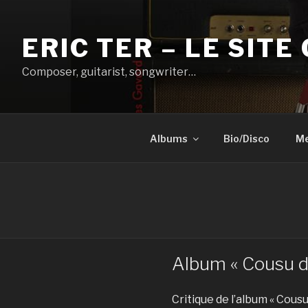
Aller
au
ERIC TER – LE SITE 
contenu
principal
Composer, guitarist, songwriter…
Albums
Bio/Disco
Me
Album « Cousu d
Critique de l’album « Cousu