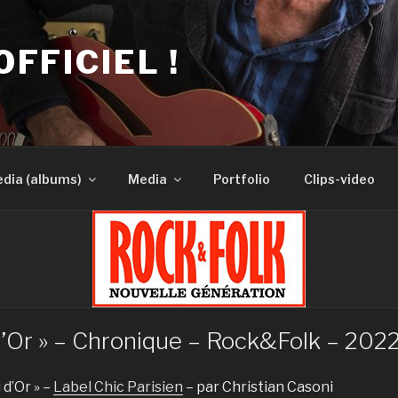
OFFICIEL !
dia (albums)
Media
Portfolio
Clips-video
’Or » – Chronique – Rock&Folk – 202
 d’Or » –
Label Chic Parisien
– par Christian Casoni