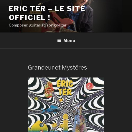
Aller
ERIC TER – LE SITE
au
OFFICIEL !
contenu
principal
Composer, guitarist, songwriter…
Menu
Grandeur et Mystères