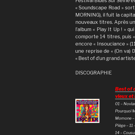
Festival Blues Sur Seine 
« Soundscape Road » sor
MORNING), il fuit la capit
nouveaux titres. Après un
l’album « Play It Up ! » qu
comporte 14 titres, puis « 
encore « Insouciance » (11
une reprise de « (On va) D
« Best of d’un grand artist
DISCOGRAPHIE
Best of 
vieux et
01 – Novla
Pourquoi M
Momone – 0
Piège – 11 
14 – Cousu