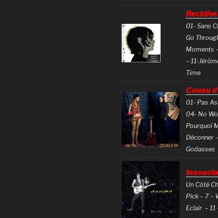
Recidiv
01- Sans C
Go Through
Moments – 
– 11-Jérôm
Time
Cousu d
01- Pas As
04- No Wok
Pourquoi M
Déconner –
Godasses
Insouci
Un Côté Che
Pick – 7 – 
Eclair – 11