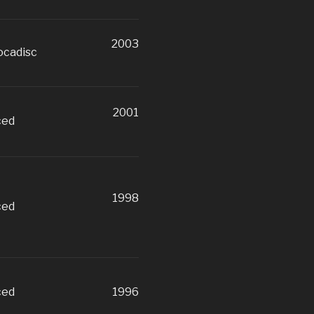
2003
ocadisc
2001
ced
1998
ced
ced
1996