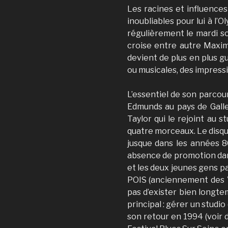
Les racines et influences
inoubliables pour lui à l’
régulièrement le mardi so
croise entre autre Maxim
devient de plus en plus g
ou musicales, des impressi
L’essentiel de son parcou
Edmunds au pays de Galle
Taylor qui le rejoint au 
quatre morceaux. Le disque
jusque dans les années 
absence de promotion dans
et les deux jeunes gens p
POIS (anciennement des V
pas d’exister bien longte
principal : gérer un studi
son retour en 1994 (voir 