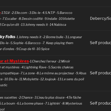
o
-1.T.G.V -2.Elle.com -3.Dis-le -4.S.N.T.P -5.Barocco
Debercy/S
 -7.Escalier -8.Dessin codifié -9.Indalie -10.Violette
12.Ce qu’on dit -13.Johnny needs it -14.Nabisca
ky Folks
-1.Johnny needs it -2.Bonne bulle -3.Longueur
Self produ
.Dis-le -5.Sophie -6.Barocco -7. Keep playing them
r d’ondes -9.Coup de fil -10.Spice
r et Mystères
-1.Cherchez l’erreur -2.Miroir
r et mystères -4.Lightning Rave -5.Sacrés chakras
Self produ
sympathique -7.La zone -8.Le môme au projecteur -9.Abus
e -10.Dis-le -11.Mobylette -12.Joujouk -13.Le sens du poil
ustic
Les sucettes -2.Chance -3.L’eau la plus douce -4.Te fâche
Self produ
5.La boum -6.La bonne phase -7.Lightnin’ -8.Mysterious
ool