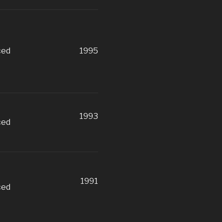
ced
1995
1993
ced
1991
ced