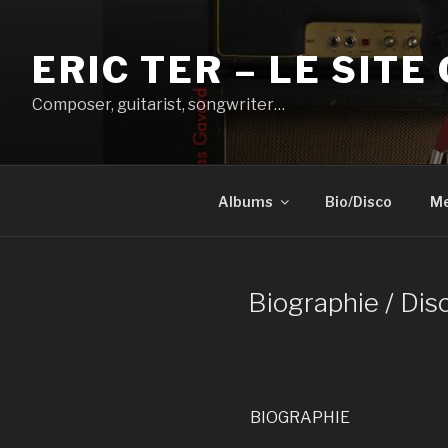
Aller
au
ERIC TER – LE SITE 
contenu
principal
Composer, guitarist, songwriter…
Albums
Bio/Disco
Me
Biographie / Dis
BIOGRAPHIE