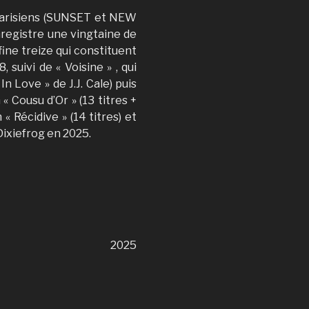
parisiens (SUNSET et NEW
enregistre une vingtaine de
ine treize qui constituent
, suivi de « Voisine » , qui
In Love » de J.J. Cale) puis
« Cousu d’Or » (13 titres +
« Récidive » (14 titres) et
 Dixiefrog en 2025.
2025