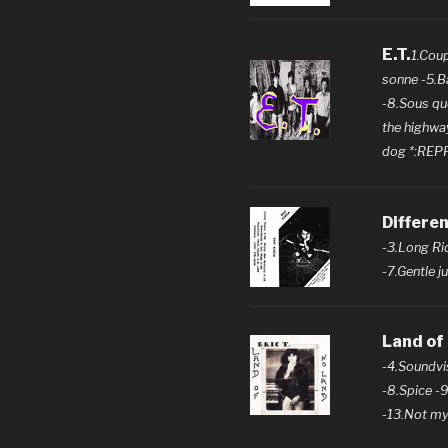
E.T.
1.Coup
sonne -5.Ba
-8.Sous que
the highway
dog *:REP
Differe
-3.Long Ri
-7.Gentle j
Land of
-4.Soundvis
-8.Spice -9
-13.Not my