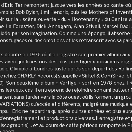
 d’Eric Ter remontent jusque vers les années soixante où i
Olympia : Bob Dylan, Jimi Hendrix, puis les Mothers of Invent
ir sur la « scène ouverte » du « Hootenanny » du Centre amé
e Le Forestier, Dick Annegarn, Alan Stivell, Marcel Dadi
uidée par son imagination. Comme une éponge, il absorbe 
ons fugaces ou des émotions et les retranscrit avec sa pal
rs débute en 1976 où il enregistre son premier album aux
s avec quelques uns des plus prestigieux musiciens ang
studio Olympic à Londres, juste après son départ des Rollin
 (chez CHARLY Records) s’appelle « Sirkel & Co » (Sirkel étan
80). Son deuxième album « Vertige » sort en 1978 chez T
 les deux cas, il entreprend de rejoindre son ami batteur
artent sans tarder vers la côte ouest où ils forment un gr
ARIATIONS) qu’excès et différents, malgré une musique 
mps… Eric ne repartira qu’après quinze années et plusieurs
o d’enregistrement et productions diverses. Il enregistre et
discographie)… et au cours de cette période remporte le P