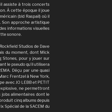
l assiste à trois concerts
ion. À cette époque il joue
ricain (bld Raspail) où il
… Son approche artistique
des informations visuelles
ette sonore.
 Rockfield Studios de Dave
lais du moment, dont Mick
g Stones, pour y jouer sur
t le pseudo qu’il utilisera
REMA. Déçu par une quasi
 Marc Frentzel à New York,
oupe avec JO LEBB et PETIT
explosive, ne permettront
 jobs alimentaires dont le
 produit cinq albums depuis
rix Spécial de la SACEM du