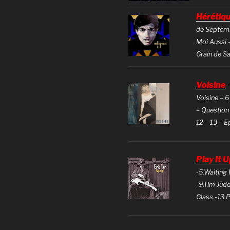
Hérétiq
de Septembr
Moi Aussi –
Grain de S
Voisine
–
Voisine – 
– Question 
12 – 13 – 
Play It U
-5.Waiting 
-9.Tim Judd
Glass -13.P