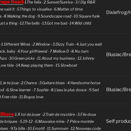
cape Road
-1.The fella -2.Sunset/Sunrise -3.I Dig R&R
e said it -5.Things to visualise -6.Matter of time
Dixiefrog/
a -8.Walking the dog -9.Soundscape road -10.Square funk
ust a thing -12.The bells -13.Got me bad -14.Wild child
-1.Different Wires -2.Window -3.Dizzy Train -4.Just you wait
ck, baby -6.Your girlfrieend -7.Mellow D -8.Nu-turn
Blusiac/Br
fuss -10.Green picks -11.About my business -12.Johnny
Low tide -14.Keep playing them -15.Slowboat
-1.Je te joue -2.Chance -3.Guitare blues -4.Handsome horse
Blusiac/Br
d -6.Slow learner -7.Sophie -8.L’eau la plus douce -9.Sad
.Free ride -11.Bogus love
 Blues
-1.À toi de jouer -2.Train de mystère -3.File doux
Self produ
de briques -5.19-12 -6.Mauvaise mine -7.Pièce montée
 blues -9.Ta bille -10.Emotif -11.Summum -12.Nouveau code