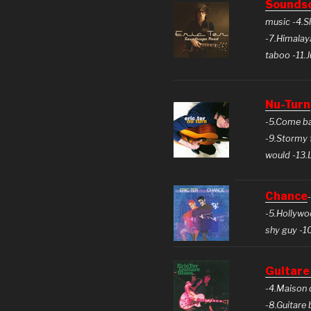
Sounds
music -4.Sh
-7.Himalay
taboo -11.J
Nu-Turn
-5.Come ba
-9.Stormy 
would -13.
Chance
-5.Hollywoo
shy guy -10
Guitare
-4.Maison 
-8.Guitare