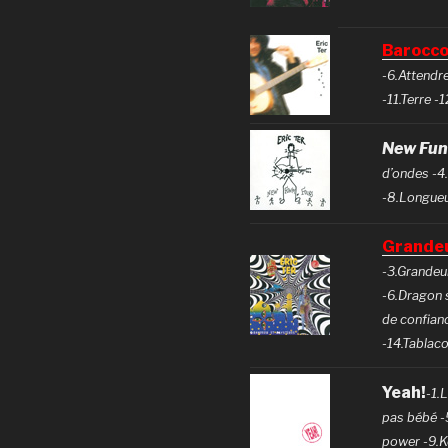
Barocc
-6.Attendre
-11.Terre -
New Fun
d’ondes -4
-8.Longueu
Grandeu
-3.Grandeu
-6.Dragon 
de confianc
-14.Tablaco
Yeah!
-1.
pas bébé -
power -9.K