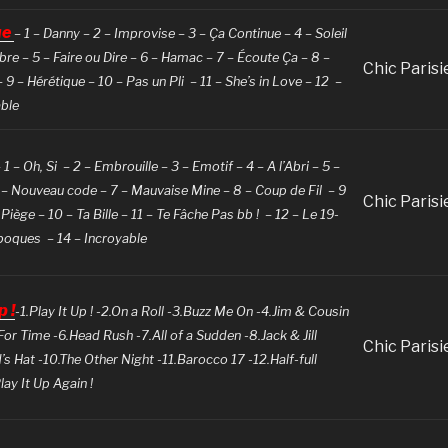
ue
– 1 – Danny – 2 – Improvise – 3 – Ça Continue – 4 – Soleil
e – 5 – Faire ou Dire – 6 – Hamac – 7 – Écoute Ça – 8 –
Chic Parisi
 9 – Hérétique – 10 – Pas un Pli – 11 – She’s in Love – 12 –
able
 1 – Oh, Si – 2 – Embrouille – 3 – Emotif – 4 – A l’Abri – 5 –
6 – Nouveau code – 7 – Mauvaise Mine – 8 – Coup de Fil – 9
Chic Parisi
Piège – 10 – Ta Bille – 11 – Te Fâche Pas bb ! – 12 – Le 19-
Epoques – 14 – Incroyable
p !
-1.Play It Up ! -2.On a Roll -3.Buzz Me On -4.Jim & Cousin
For Time -6.Head Rush -7.All of a Sudden -8.Jack & Jill
Chic Parisi
’s Hat -10.The Other Night -11.Barocco 17 -12.Half-full
lay It Up Again !