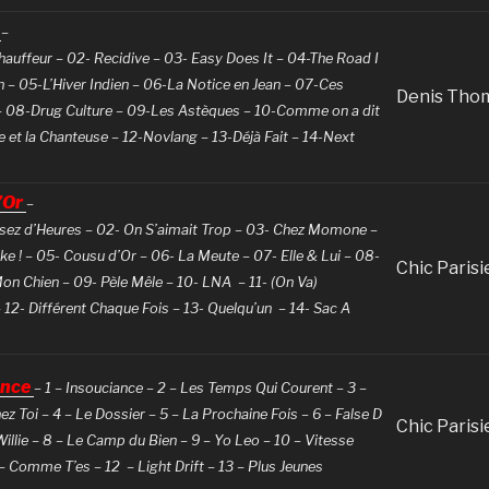
e
–
hauffeur – 02- Recidive – 03- Easy Does It – 04-The Road I
 – 05-L’Hiver Indien – 06-La Notice en Jean – 07-Ces
Denis Tho
08-Drug Culture – 09-Les Astèques – 10-Comme on a dit
e et la Chanteuse – 12-Novlang – 13-Déjà Fait – 14-Next
’Or
–
sez d’Heures – 02- On S’aimait Trop – 03- Chez Momone –
e ! – 05- Cousu d’Or – 06- La Meute – 07- Elle & Lui – 08-
Chic Parisi
on Chien – 09- Pèle Mêle – 10- LNA – 11- (On Va)
 12- Différent Chaque Fois – 13- Quelqu’un – 14- Sac A
ance
– 1 – Insouciance – 2 – Les Temps Qui Courent – 3 –
z Toi – 4 – Le Dossier – 5 – La Prochaine Fois – 6 – False D
Chic Parisi
Willie – 8 – Le Camp du Bien – 9 – Yo Leo – 10 – Vitesse
 – Comme T’es – 12 – Light Drift – 13 – Plus Jeunes