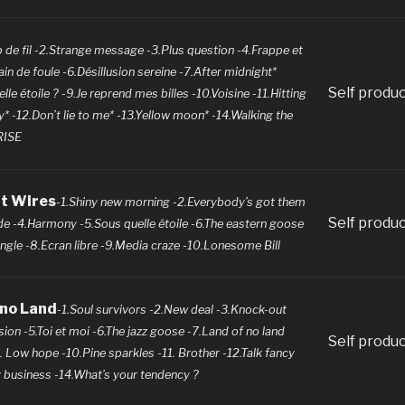
 de fil -2.Strange message -3.Plus question -4.Frappe et
in de foule -6.Désillusion sereine -7.After midnight*
Self produ
lle étoile ? -9.Je reprend mes billes -10.Voisine -11.Hitting
* -12.Don’t lie to me* -13.Yellow moon* -14.Walking the
RISE
nt Wires
-1.Shiny new morning -2.Everybody’s got them
Self produ
de -4.Harmony -5.Sous quelle étoile -6.The eastern goose
ungle -8.Ecran libre -9.Media craze -10.Lonesome Bill
 no Land
-1.Soul survivors -2.New deal -3.Knock-out
ion -5.Toi et moi -6.The jazz goose -7.Land of no land
Self produ
. Low hope -10.Pine sparkles -11. Brother -12.Talk fancy
 business -14.What’s your tendency ?