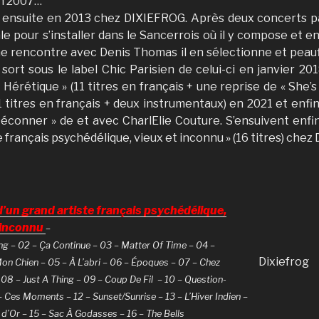
en 2007…
t ensuite en 2013 chez DIXIEFROG. Après deux concerts 
ale pour s’installer dans le Sancerrois où il y compose et 
e rencontre avec Denis Thomas il en sélectionne et peauf
i sort sous le label Chic Parisien de celui-ci en janvier 2018
Hérétique » (11 titres en français + une reprise de « She’s 
 titres en français + deux instrumentaux) en 2021 et enfin 
éconner » de et avec CharlElie Couture. S’ensuivent enfin 
e français psychédélique, vieux et inconnu » (16 titres) chez
d’un grand artiste français psychédélique,
 inconnu
–
ng – 02 – Ça Continue – 03 – Matter Of Time – 04 –
Dixiefrog
on Chien – 05 – À L’abri – 06 – Époques – 07 – Chez
8 – Just A Thing – 09 – Coup De Fil – 10 – Question-
– Ces Moments – 12 – Sunset/Sunrise – 13 – L’Hiver Indien –
 d’Or – 15 – Sac À Godasses – 16 – The Bells