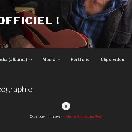
OFFICIEL !
dia (albums)
Media
Portfolio
Clips-video
cographie
Extrait de « Himalaya » –
Album Soundscape Road