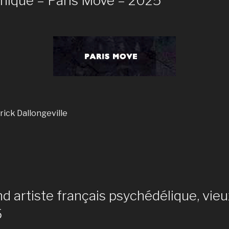
onique – Paris Move – 2025
rick Dallongeville
d artiste français psychédélique, vieu
5