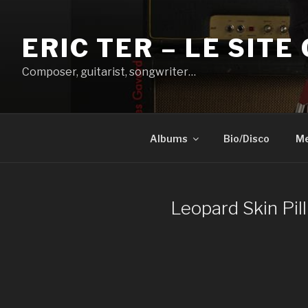
Aller
au
ERIC TER – LE SITE 
contenu
principal
Composer, guitarist, songwriter…
Albums
Bio/Disco
Me
Leopard Skin Pil